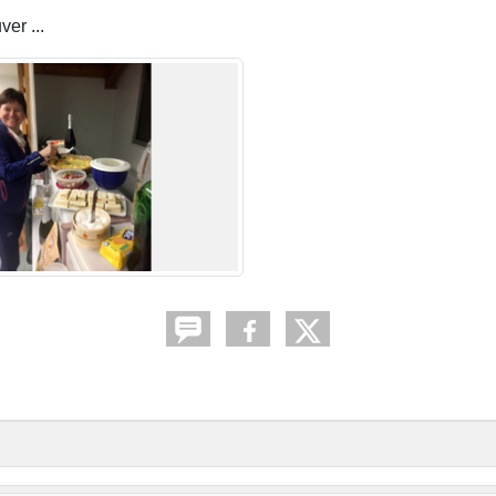
er ...