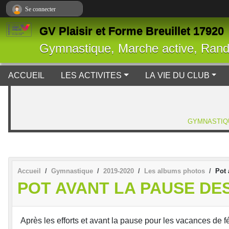
Panneau de gestion des cookies
Se connecter
GV Plaisir et Forme Breuillet 17920
Gymnastique, Marche active, Ran
ACCUEIL
LES ACTIVITES
LA VIE DU CLUB
GYMNASTIQ
Accueil
Gymnastique
2019-2020
Les albums photos
Pot 
POT AVANT LA PAUSE DE
Après les efforts et avant la pause pour les vacances de fé