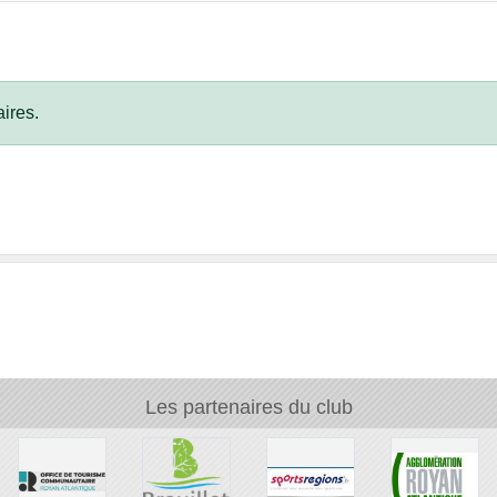
ires.
Les partenaires du club