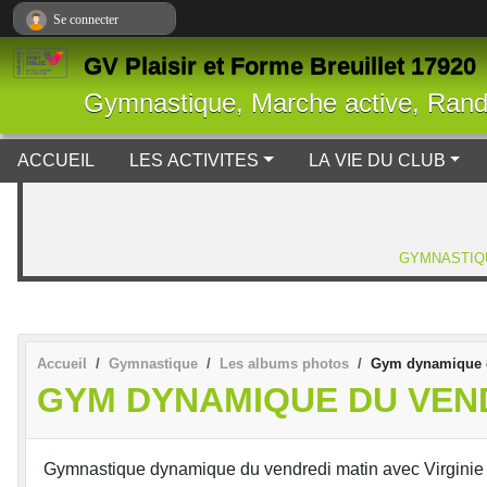
Panneau de gestion des cookies
Se connecter
GV Plaisir et Forme Breuillet 17920
Gymnastique, Marche active, Ran
ACCUEIL
LES ACTIVITES
LA VIE DU CLUB
GYMNASTIQ
Accueil
Gymnastique
Les albums photos
Gym dynamique d
GYM DYNAMIQUE DU VEN
Gymnastique dynamique du vendredi matin avec Virginie