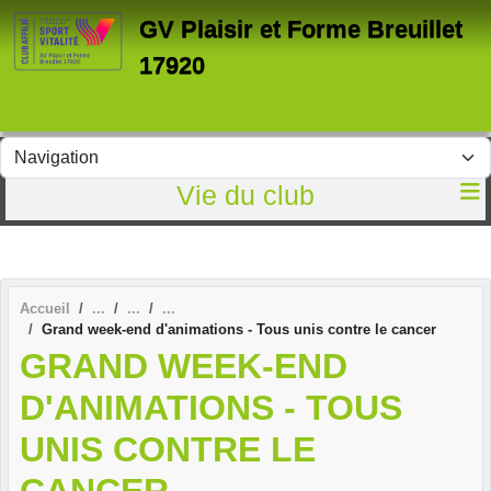
Panneau de gestion des cookies
GV Plaisir et Forme Breuillet
17920
Vie du club
Accueil
Grand week-end d'animations - Tous unis contre le cancer
GRAND WEEK-END
D'ANIMATIONS - TOUS
UNIS CONTRE LE
CANCER