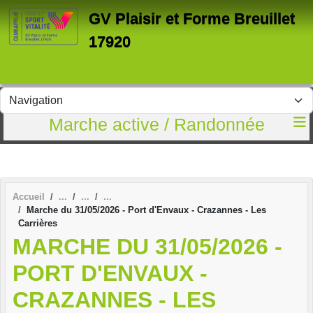
Panneau de gestion des cookies
GV Plaisir et Forme Breuillet
17920
Marche active / Randonnée
Accueil
Marche du 31/05/2026 - Port d'Envaux - Crazannes - Les
Carrières
MARCHE DU 31/05/2026 -
PORT D'ENVAUX -
CRAZANNES - LES