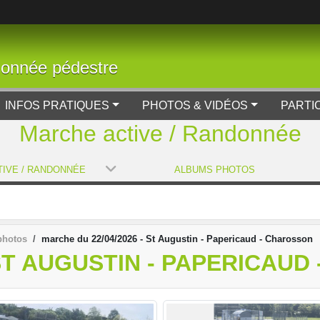
donnée pédestre
INFOS PRATIQUES
PHOTOS & VIDÉOS
PARTI
Marche active / Randonnée
IVE / RANDONNÉE
ALBUMS PHOTOS
photos
marche du 22/04/2026 - St Augustin - Papericaud - Charosson
 ST AUGUSTIN - PAPERICAU