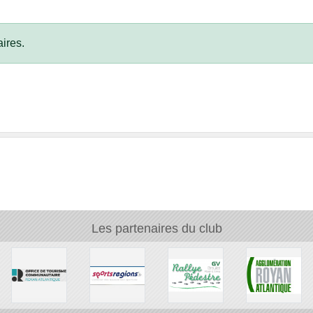
ires.
Les partenaires du club