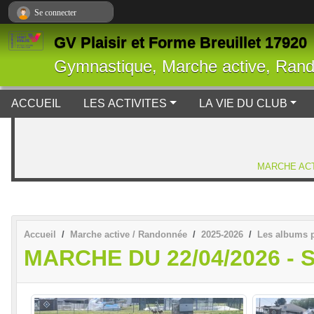
Panneau de gestion des cookies
Se connecter
GV Plaisir et Forme Breuillet 17920
Gymnastique, Marche active, Ran
ACCUEIL
LES ACTIVITES
LA VIE DU CLUB
MARCHE ACT
Accueil
Marche active / Randonnée
2025-2026
Les albums 
MARCHE DU 22/04/2026 -