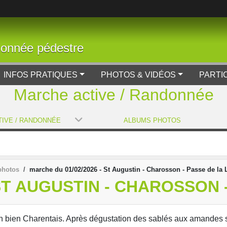
donnée pédestre
INFOS PRATIQUES
PHOTOS & VIDÉOS
PARTI
Marche active / Randonnée
IVE / RANDONNÉE
ALBUMS PHOTOS
photos
marche du 01/02/2026 - St Augustin - Charosson - Passe de la
 ST AUGUSTIN - CHAROSSON
in bien Charentais. Après dégustation des sablés aux amandes sa