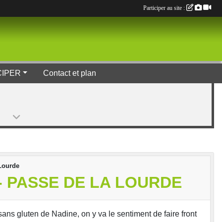
Participer au site :
CIPER
Contact et plan
 Lourde
 - PASSE DE LA LOURDE
ns gluten de Nadine, on y va le sentiment de faire front