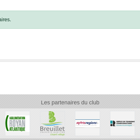
ires.
Les partenaires du club