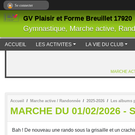
Panneau de gestion des cookies
Se connecter
GV Plaisir et Forme Breuillet 17920
Gymnastique, Marche active, Ran
ACCUEIL
LES ACTIVITES
LA VIE DU CLUB
MARCHE ACT
Accueil
Marche active / Randonnée
2025-2026
Les albums 
MARCHE DU 01/02/2026 -
Bah ! De nouveau une rando sous la grisaille et un crach