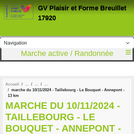
Panneau de gestion des cookies
GV Plaisir et Forme Breuillet
17920
Marche active / Randonnée
Accueil
marche du 10/11/2024 - Taillebourg - Le Bouquet - Annepont -
13 km
MARCHE DU 10/11/2024 -
TAILLEBOURG - LE
BOUQUET - ANNEPONT -