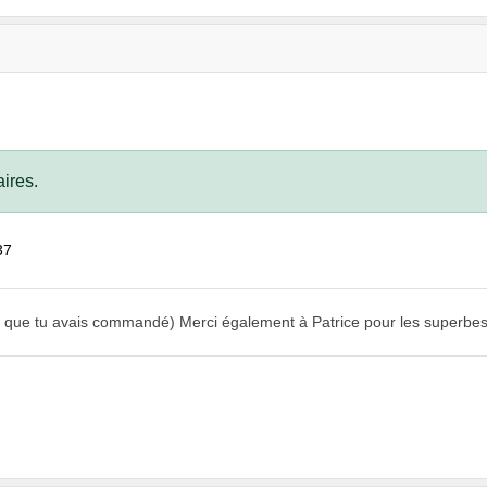
ires.
37
eil que tu avais commandé) Merci également à Patrice pour les superbe