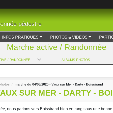
donnée pédestre
INFOS PRATIQUES
PHOTOS & VIDÉOS
PARTI
Marche active / Randonnée
IVE / RANDONNÉE
ALBUMS PHOTOS
photos
marche du 04/06/2025 - Vaux sur Mer - Darty - Boissirand
VAUX SUR MER - DARTY - BO
trée, nous partons vers Boissirand bien en rang sous une bonne