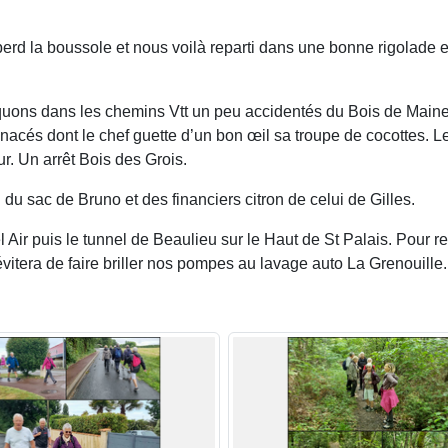
rd la boussole et nous voilà reparti dans une bonne rigolade et s
ons dans les chemins Vtt un peu accidentés du Bois de Maine Au
nacés dont le chef guette d’un bon œil sa troupe de cocottes. L
r. Un arrêt Bois des Grois.
 du sac de Bruno et des financiers citron de celui de Gilles.
 Air puis le tunnel de Beaulieu sur le Haut de St Palais. Pour re
itera de faire briller nos pompes au lavage auto La Grenouille.