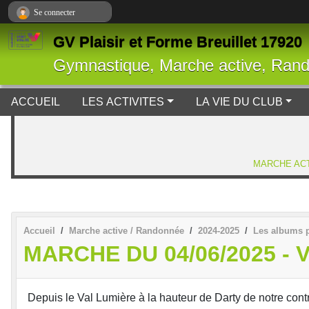
Panneau de gestion des cookies
Se connecter
GV Plaisir et Forme Breuillet 17920
Gymnastique, Marche active, Ran
ACCUEIL
LES ACTIVITES
LA VIE DU CLUB
MARCHE ACT
Accueil
Marche active / Randonnée
2024-2025
Les albums 
MARCHE DU 04/06/2025 - 
Depuis le Val Lumière à la hauteur de Darty de notre con