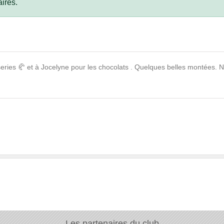
ires.
eries 🥐 et à Jocelyne pour les chocolats . Quelques belles montées. No
Les partenaires du club