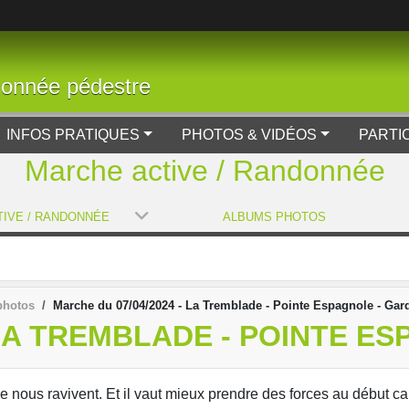
donnée pédestre
INFOS PRATIQUES
PHOTOS & VIDÉOS
PARTI
Marche active / Randonnée
IVE / RANDONNÉE
ALBUMS PHOTOS
photos
Marche du 07/04/2024 - La Tremblade - Pointe Espagnole - Gar
 LA TREMBLADE - POINTE E
pe nous ravivent. Et il vaut mieux prendre des forces au début c