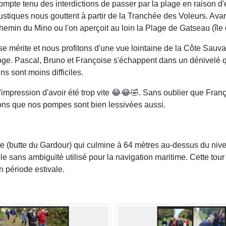
. Compte tenu des interdictions de passer par la plage en raiso
ustiques nous gouttent à partir de la Tranchée des Voleurs. Avan
min du Mino ou l'on aperçoit au loin la Plage de Gatseau (île 
 se mérite et nous profitons d'une vue lointaine de la Côte Sauv
e. Pascal, Bruno et Françoise s'échappent dans un dénivelé qu
s sont moins difficiles.
l'impression d'avoir été trop vite 😂😂🤣. Sans oublier que Fran
ions que nos pompes sont bien lessivées aussi.
ne (butte du Gardour) qui culmine à 64 mètres au-dessus du nive
able sans ambiguïté utilisé pour la navigation maritime. Cette tou
n période estivale.