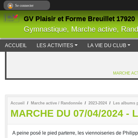
Panneau de gestion des cookies
Se connecter
GV Plaisir et Forme Breuillet 17920
Gymnastique, Marche active, Ran
ACCUEIL
LES ACTIVITES
LA VIE DU CLUB
MARCHE ACT
Accueil
Marche active / Randonnée
2023-2024
Les albums 
MARCHE DU 07/04/2024 -
A peine posé le pied parterre, les viennoiseries de Philip