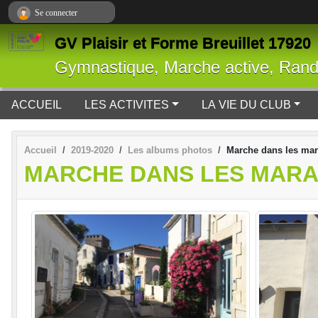
Panneau de gestion des cookies
Se connecter
GV Plaisir et Forme Breuillet 17920
Gymnastique, Marche active, Ran
ACCUEIL
LES ACTIVITES
LA VIE DU CLUB
Accueil
2019-2020
Les albums photos
Marche dans les mar
MARCHE DANS LES MARAI