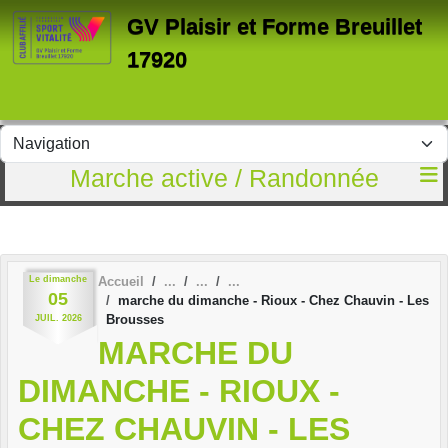
Panneau de gestion des cookies
GV Plaisir et Forme Breuillet
17920
Marche active / Randonnée
Le
dimanche
Accueil
05
marche du dimanche - Rioux - Chez Chauvin - Les
Brousses
JUIL.
2026
MARCHE DU
DIMANCHE - RIOUX -
CHEZ CHAUVIN - LES