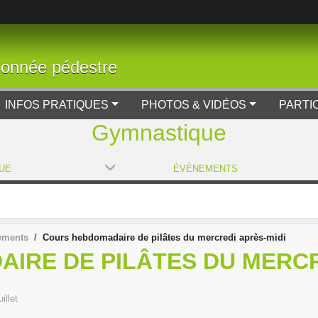
donnée pédestre
INFOS PRATIQUES
PHOTOS & VIDÉOS
PARTI
Gymnastique
UE
ÉVÈNEMENTS
ements
Cours hebdomadaire de pilâtes du mercredi après-midi
IRE DE PILÂTES DU MERCR
illet