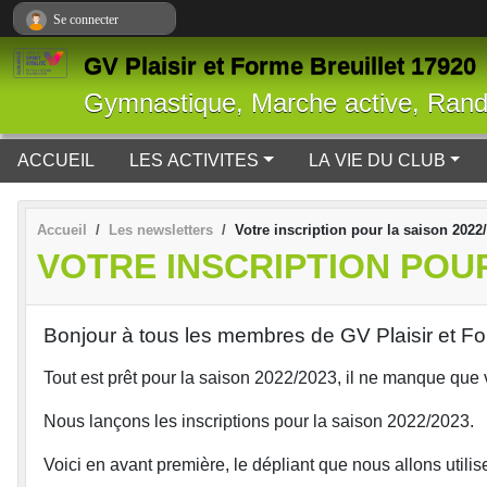
Panneau de gestion des cookies
Se connecter
GV Plaisir et Forme Breuillet 17920
Gymnastique, Marche active, Ran
ACCUEIL
LES ACTIVITES
LA VIE DU CLUB
Accueil
Les newsletters
Votre inscription pour la saison 2022
VOTRE INSCRIPTION POUR
Bonjour à tous les membres de GV Plaisir et F
Tout est prêt pour la saison 2022/2023, il ne manque que vo
Nous lançons les inscriptions pour la saison 2022/2023.
Voici en avant première, le dépliant que nous allons utili